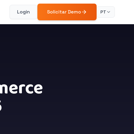
Login
Solicitar Demo
PT
merce
6