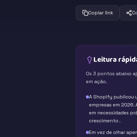
Copiar link
C
Leitura rápid
Os 3 pontos abaixo a
em ação.
A Shopify publicou 
empresas em 2026. A
em necessidades prá
crescimento .
Em vez de olhar ape