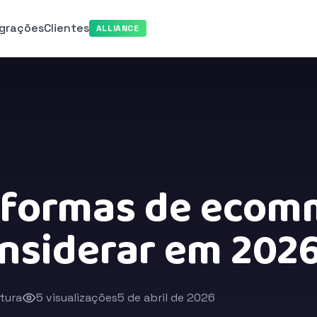
egrações
Clientes
ALLIANCE
taformas de ecom
nsiderar em 202
itura
5 visualizações
5 de abril de 2026