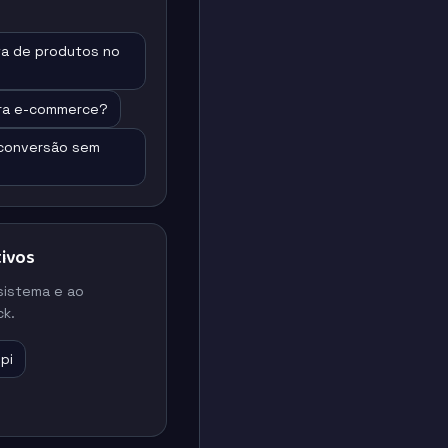
a de produtos no
para e-commerce?
 conversão sem
ivos
sistema e ao
k.
pi