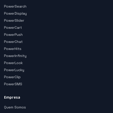
PowerSearch
PowerDisplay
PowerSlider
PowerCart
PowerPush
PowerChat
PowerHits
PowerInfinity
PowerLook
PowerLucky
PowerClip
PowerSMS
Empresa
Quem Somos