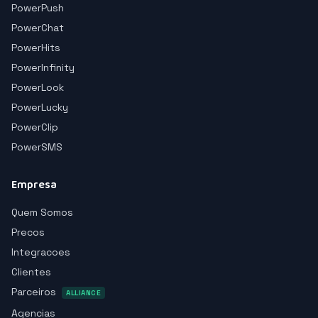
PowerPush
PowerChat
PowerHits
PowerInfinity
PowerLook
PowerLucky
PowerClip
PowerSMS
Empresa
Quem Somos
Precos
Integracoes
Clientes
Parceiros
ALLIANCE
Agencias