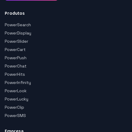
Produtos
PowerSearch
PowerDisplay
PowerSlider
PowerCart
PowerPush
PowerChat
PowerHits
PowerInfinity
PowerLook
PowerLucky
PowerClip
PowerSMS
Empresa