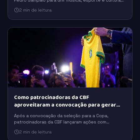
Pedro Sampaio para unir música, esporte e cultura
digital em uma estratégia voltada à conexão com as
2 min de leitura
novas gerações.
Como patrocinadoras da CBF
aproveitaram a convocação para gerar
buzz
Após a convocação da seleção para a Copa,
patrocinadoras da CBF lançaram ações com
celebridades, tecnologia e ativações para ampliar o
2 min de leitura
engajamento do público.