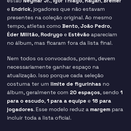
estão
Neymar Jr.
,
Igor Thiago
,
Rayan
,
Bremer
e
Endrick
, jogadores que não estavam
presentes na coleção original. Ao mesmo
tempo, atletas como
Bento
,
João Pedro
,
Éder Militão
,
Rodrygo
e
Estêvão
apareciam
no álbum, mas ficaram fora da lista final.
Nem todos os convocados, porém, devem
necessariamente ganhar espaço na
atualização. Isso porque cada seleção
costuma ter um
limite de figurinhas
no
álbum, geralmente com
20 espaços
, sendo
1
para o escudo
,
1 para a equipe
e
18 para
jogadores
. Esse modelo reduz a
margem
para
incluir toda a lista oficial.