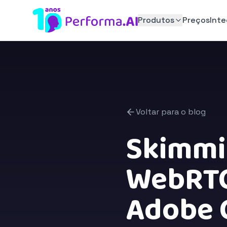
Produtos
Preços
Int
Voltar para o blog
Skimmin
WebRTC
Adobe