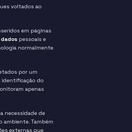
ues voltados ao
inseridos em páginas
o
dados
pessoais e
cnologia normalmente
etados por um
 identificação do
monitoram apenas
 a necessidade de
s no ambiente. Também
ões externas que