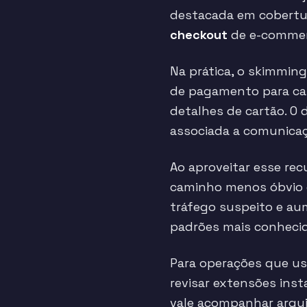
destacada em cobertur
checkout
de e-commer
Na prática, o skimmin
de pagamento para cap
detalhes de cartão. O
associada a comunica
Ao aproveitar esse re
caminho menos óbvio do
tráfego suspeito e au
padrões mais conhecid
Para operações que u
revisar extensões inst
vale acompanhar arqui