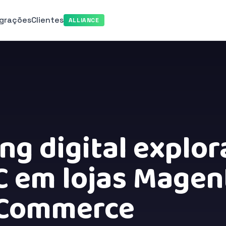
egrações
Clientes
ALLIANCE
g digital explor
 em lojas Magen
 Commerce