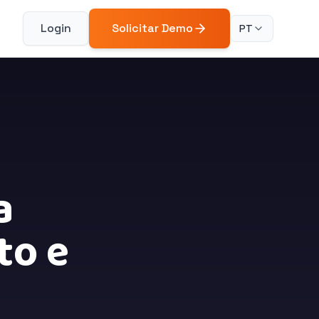
Login
Solicitar Demo
PT
a
to e