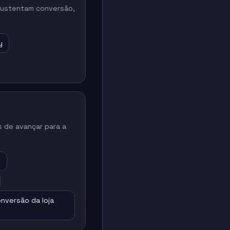
 sustentam conversão,
y
 de avançar para a
e
nversão da loja