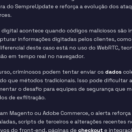
a do SempreUpdate e reforça a evolução dos ataq
ces.
g digital acontece quando códigos maliciosos são 
turar informações digitadas pelos clientes, com
 diferencial deste caso está no uso do WebRTC, te
ção em tempo real no navegador.
curso, criminosos podem tentar enviar os
dados
col
 que métodos tradicionais. Isso pode dificultar a
mentar o desafio para equipes de segurança que 
os de exfiltração.
sam Magento ou Adobe Commerce, o alerta reforça
aladas, scripts de terceiros e alterações recente
vos do front-end, páginas de
checkout
e integraç