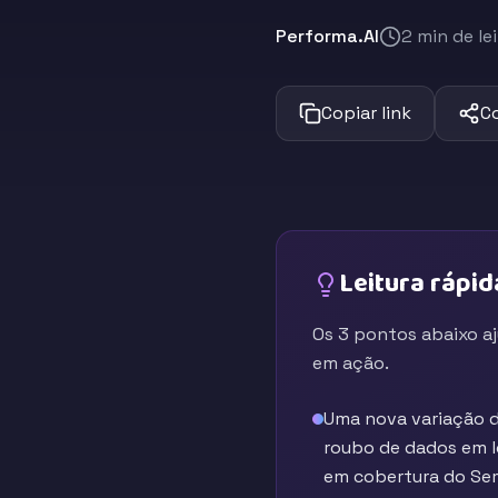
Performa.AI
2 min de le
Copiar link
C
Leitura rápid
Os 3 pontos abaixo a
em ação.
Uma nova variação d
roubo de dados em l
em cobertura do Sem