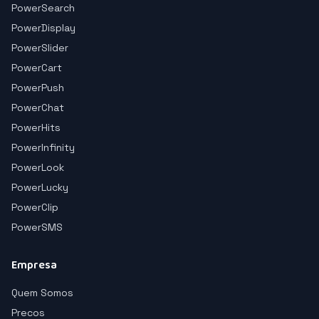
PowerSearch
PowerDisplay
PowerSlider
PowerCart
PowerPush
PowerChat
PowerHits
PowerInfinity
PowerLook
PowerLucky
PowerClip
PowerSMS
Empresa
Quem Somos
Precos