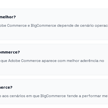
melhor?
Adobe Commerce e BigCommerce depende de cenário operaci
Commerce?
m que Adobe Commerce aparece com melhor aderência no
merce?
o aos cenários em que BigCommerce tende a performar mel