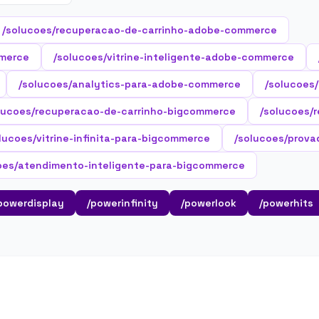
/solucoes/recuperacao-de-carrinho-adobe-commerce
merce
/solucoes/vitrine-inteligente-adobe-commerce
/solucoes/analytics-para-adobe-commerce
/solucoes
lucoes/recuperacao-de-carrinho-bigcommerce
/solucoes/
lucoes/vitrine-infinita-para-bigcommerce
/solucoes/prova
oes/atendimento-inteligente-para-bigcommerce
powerdisplay
/powerinfinity
/powerlook
/powerhits