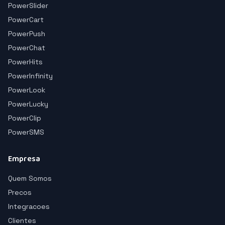
PowerSlider
PowerCart
PowerPush
PowerChat
PowerHits
PowerInfinity
PowerLook
PowerLucky
PowerClip
PowerSMS
Empresa
Quem Somos
Precos
Integracoes
Clientes