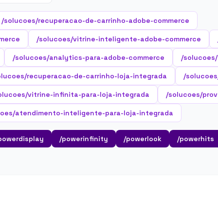
/solucoes/recuperacao-de-carrinho-adobe-commerce
merce
/solucoes/vitrine-inteligente-adobe-commerce
/solucoes/analytics-para-adobe-commerce
/solucoes
olucoes/recuperacao-de-carrinho-loja-integrada
/solucoes
olucoes/vitrine-infinita-para-loja-integrada
/solucoes/prov
coes/atendimento-inteligente-para-loja-integrada
powerdisplay
/powerinfinity
/powerlook
/powerhits