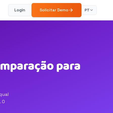
Login
Solicitar Demo
PT
omparação para
qual
. O