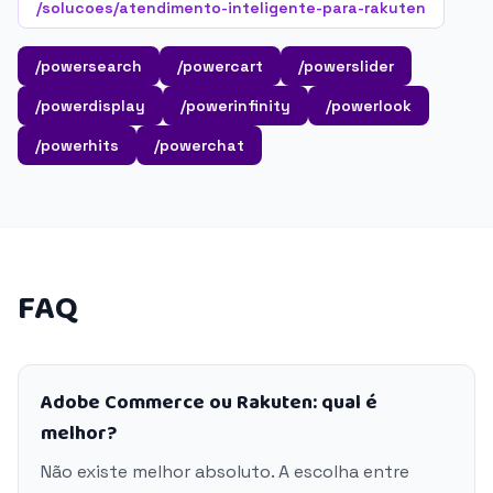
/solucoes/atendimento-inteligente-para-rakuten
/powersearch
/powercart
/powerslider
/powerdisplay
/powerinfinity
/powerlook
/powerhits
/powerchat
FAQ
Adobe Commerce ou Rakuten: qual é
melhor?
Não existe melhor absoluto. A escolha entre