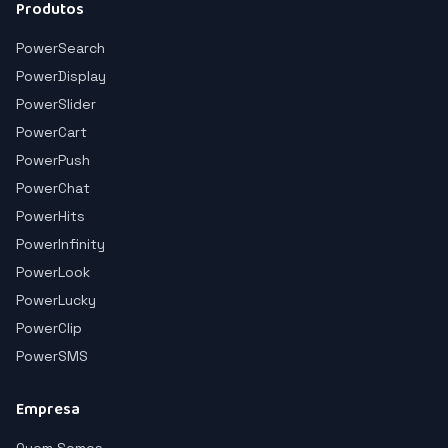
Produtos
PowerSearch
PowerDisplay
PowerSlider
PowerCart
PowerPush
PowerChat
PowerHits
PowerInfinity
PowerLook
PowerLucky
PowerClip
PowerSMS
Empresa