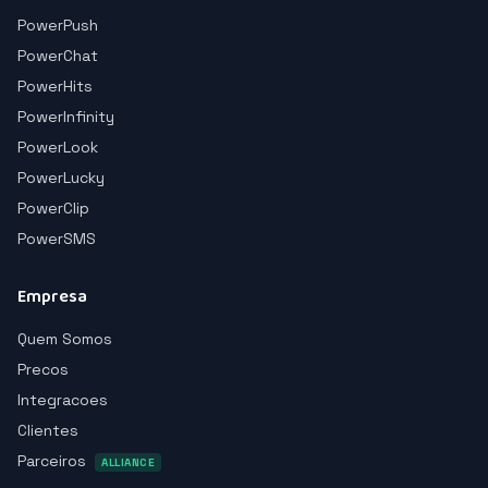
PowerPush
PowerChat
PowerHits
PowerInfinity
PowerLook
PowerLucky
PowerClip
PowerSMS
Empresa
Quem Somos
Precos
Integracoes
Clientes
Parceiros
ALLIANCE