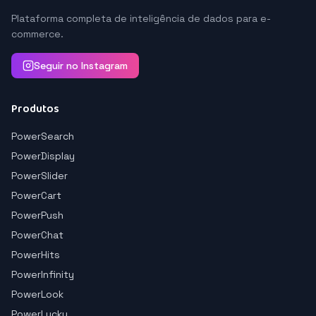
Plataforma completa de inteligência de dados para e-
commerce.
Seguir no Instagram
Produtos
PowerSearch
PowerDisplay
PowerSlider
PowerCart
PowerPush
PowerChat
PowerHits
PowerInfinity
PowerLook
PowerLucky