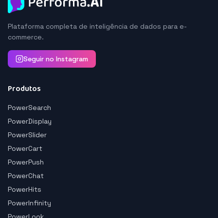
Plataforma completa de inteligência de dados para e-
commerce.
Seguir no Instagram
Produtos
PowerSearch
PowerDisplay
PowerSlider
PowerCart
PowerPush
PowerChat
PowerHits
PowerInfinity
PowerLook