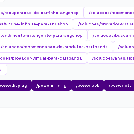
es/recuperacao-de-carrinho-anyshop
/solucoes/recomend
es/vitrine-infinita-para-anyshop
/solucoes/provador-virtu
atendimento-inteligente-para-anyshop
/solucoes/busca-i
/solucoes/recomendacao-de-produtos-cartpanda
/soluco
ucoes/provador-virtual-para-cartpanda
/solucoes/analytic
a
powerdisplay
/powerinfinity
/powerlook
/powerhits