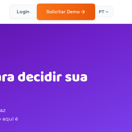
Login
Solicitar Demo
PT
a decidir sua
faz
 aqui é