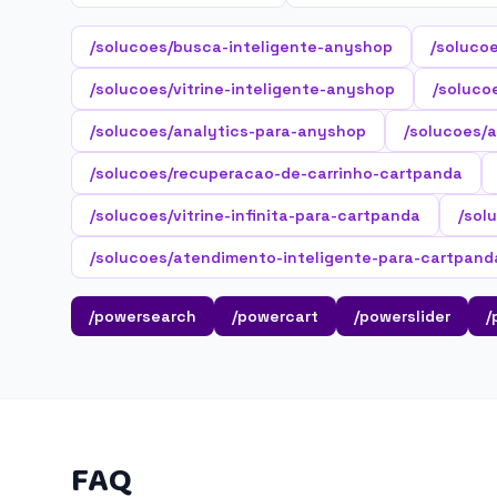
/solucoes/busca-inteligente-anyshop
/soluco
/solucoes/vitrine-inteligente-anyshop
/soluco
/solucoes/analytics-para-anyshop
/solucoes/
/solucoes/recuperacao-de-carrinho-cartpanda
/solucoes/vitrine-infinita-para-cartpanda
/sol
/solucoes/atendimento-inteligente-para-cartpand
/powersearch
/powercart
/powerslider
/
FAQ