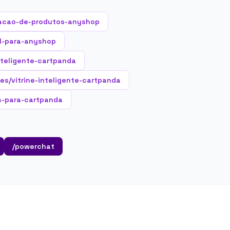
acao-de-produtos-anyshop
al-para-anyshop
nteligente-cartpanda
es/vitrine-inteligente-cartpanda
s-para-cartpanda
/powerchat