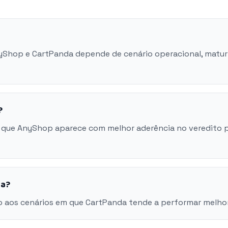
nyShop e CartPanda depende de cenário operacional, matu
?
 que AnyShop aparece com melhor aderência no veredito 
da?
o aos cenários em que CartPanda tende a performar melhor