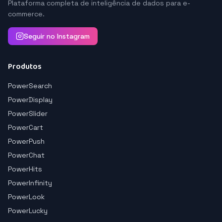
Plataforma completa de inteligência de dados para e-
commerce.
Seguir no Instagram
Produtos
PowerSearch
PowerDisplay
PowerSlider
PowerCart
PowerPush
PowerChat
PowerHits
PowerInfinity
PowerLook
PowerLucky