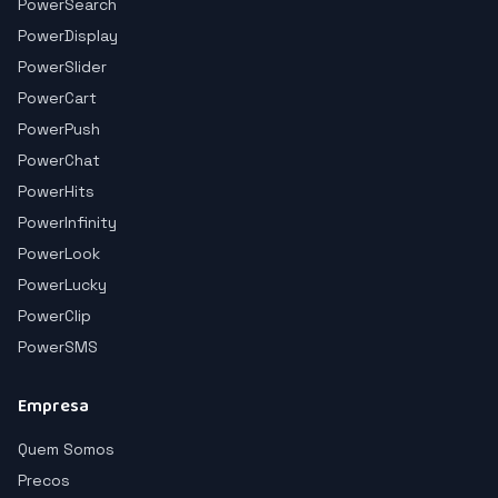
PowerSearch
PowerDisplay
PowerSlider
PowerCart
PowerPush
PowerChat
PowerHits
PowerInfinity
PowerLook
PowerLucky
PowerClip
PowerSMS
Empresa
Quem Somos
Precos