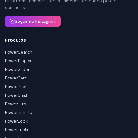
Plataforma completa de inteligência de dados para e-
commerce.
Seguir no Instagram
Produtos
PowerSearch
PowerDisplay
PowerSlider
PowerCart
PowerPush
PowerChat
PowerHits
PowerInfinity
PowerLook
PowerLucky