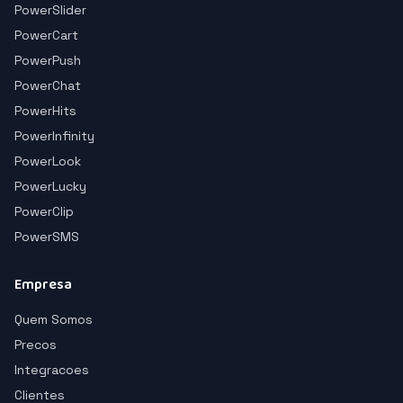
PowerSlider
PowerCart
PowerPush
PowerChat
PowerHits
PowerInfinity
PowerLook
PowerLucky
PowerClip
PowerSMS
Empresa
Quem Somos
Precos
Integracoes
Clientes