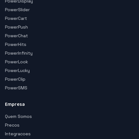
PowerDisplay
PowerSlider
PowerCart
PowerPush
PowerChat
PowerHits
PowerInfinity
PowerLook
PowerLucky
PowerClip
PowerSMS
Empresa
Quem Somos
Precos
Integracoes