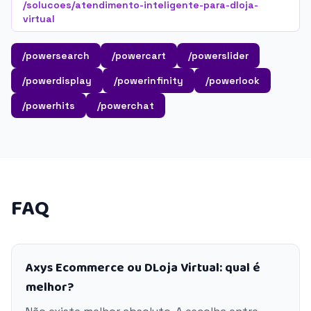
/solucoes/atendimento-inteligente-para-dloja-
virtual
/powersearch
/powercart
/powerslider
/powerdisplay
/powerinfinity
/powerlook
/powerhits
/powerchat
FAQ
Axys Ecommerce ou DLoja Virtual: qual é
melhor?