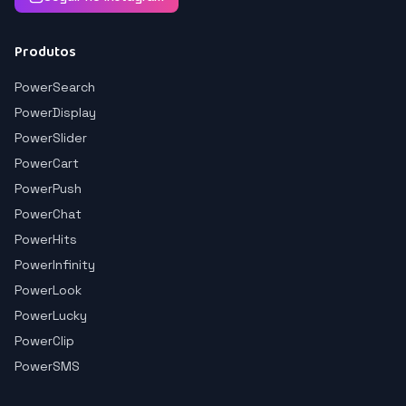
Produtos
PowerSearch
PowerDisplay
PowerSlider
PowerCart
PowerPush
PowerChat
PowerHits
PowerInfinity
PowerLook
PowerLucky
PowerClip
PowerSMS