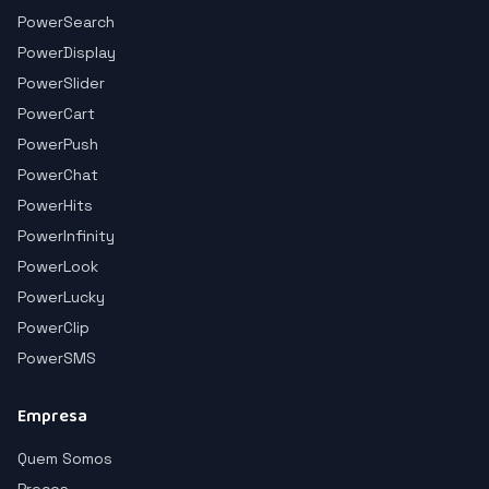
PowerSearch
PowerDisplay
PowerSlider
PowerCart
PowerPush
PowerChat
PowerHits
PowerInfinity
PowerLook
PowerLucky
PowerClip
PowerSMS
Empresa
Quem Somos