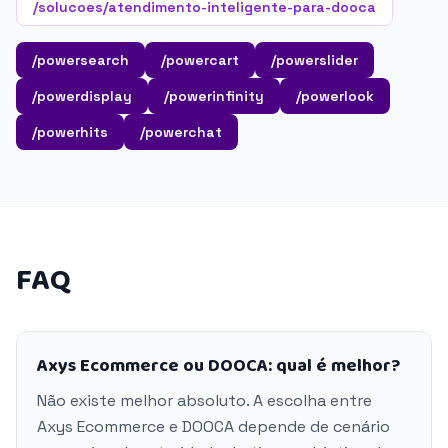
/solucoes/atendimento-inteligente-para-dooca
/powersearch
/powercart
/powerslider
/powerdisplay
/powerinfinity
/powerlook
/powerhits
/powerchat
FAQ
Axys Ecommerce ou DOOCA: qual é melhor?
Não existe melhor absoluto. A escolha entre
Axys Ecommerce e DOOCA depende de cenário