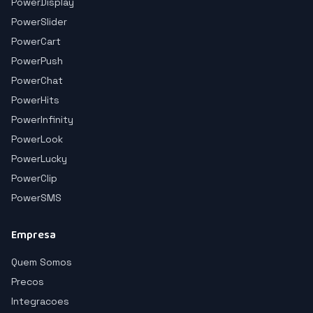
PowerDisplay
PowerSlider
PowerCart
PowerPush
PowerChat
PowerHits
PowerInfinity
PowerLook
PowerLucky
PowerClip
PowerSMS
Empresa
Quem Somos
Precos
Integracoes