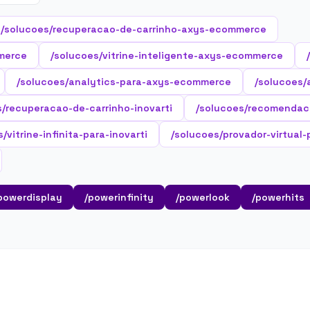
/solucoes/recuperacao-de-carrinho-axys-ecommerce
merce
/solucoes/vitrine-inteligente-axys-ecommerce
/solucoes/analytics-para-axys-ecommerce
/solucoes/
s/recuperacao-de-carrinho-inovarti
/solucoes/recomendac
/vitrine-infinita-para-inovarti
/solucoes/provador-virtual-
powerdisplay
/powerinfinity
/powerlook
/powerhits