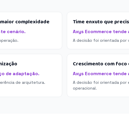
e maior complexidade
Time enxuto que preci
te cenário.
Axys Ecommerce tende a 
operação.
A decisão foi orientada por
mização
Crescimento com foco e
ço de adaptação.
Axys Ecommerce tende a 
derência de arquitetura.
A decisão foi orientada por 
operacional.