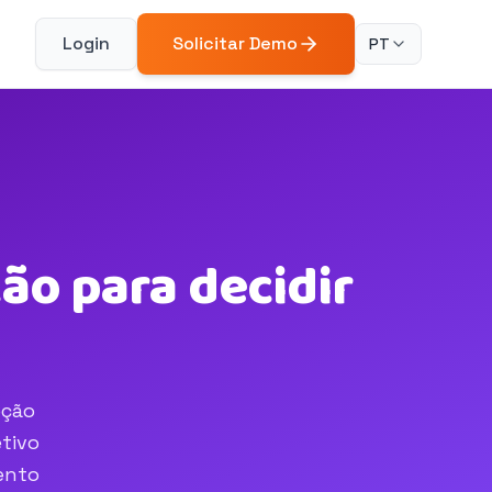
Login
Solicitar Demo
PT
ão para decidir
pção
tivo
ento