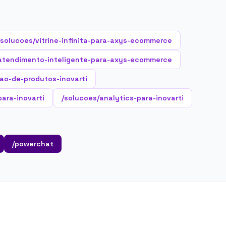
/solucoes/vitrine-infinita-para-axys-ecommerce
atendimento-inteligente-para-axys-ecommerce
ao-de-produtos-inovarti
para-inovarti
/solucoes/analytics-para-inovarti
/powerchat