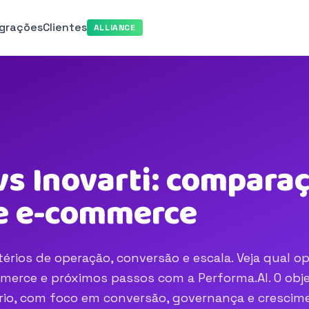
egrações
Clientes
ALLIANCE
s Inovarti: comparaç
e e-commerce
rios de operação, conversão e escala. Veja qual o
merce e próximos passos com a Performa.AI. O obje
nário, com foco em conversão, governança e crescim