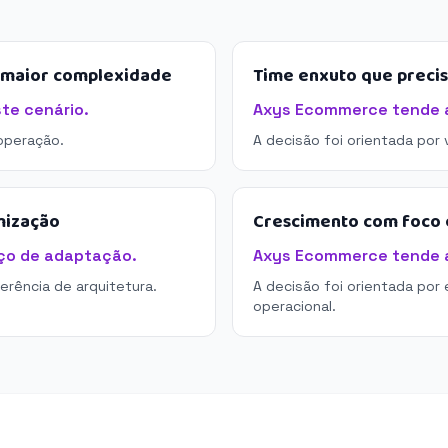
e maior complexidade
Time enxuto que preci
te cenário.
Axys Ecommerce tende a 
operação.
A decisão foi orientada por
mização
Crescimento com foco e
ço de adaptação.
Axys Ecommerce tende a 
derência de arquitetura.
A decisão foi orientada por 
operacional.