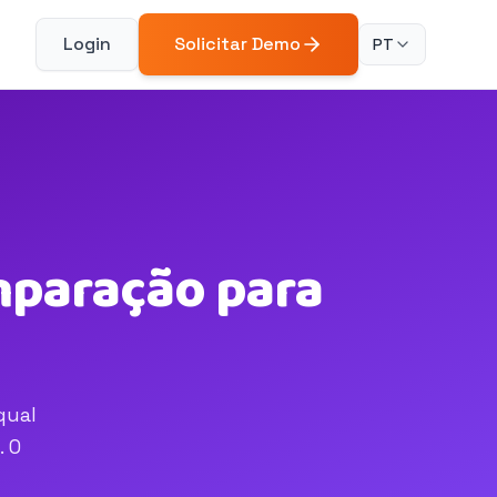
Login
Solicitar Demo
PT
mparação para
qual
. O