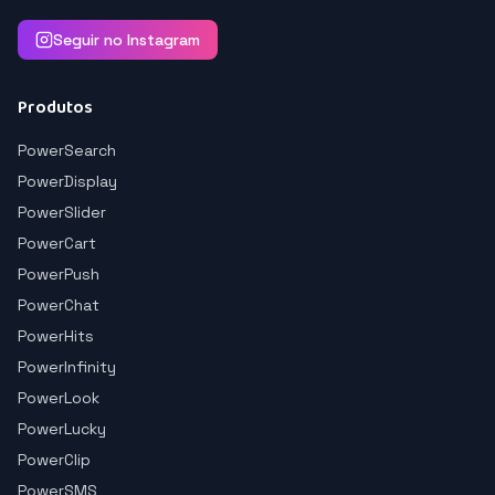
Seguir no Instagram
Produtos
PowerSearch
PowerDisplay
PowerSlider
PowerCart
PowerPush
PowerChat
PowerHits
PowerInfinity
PowerLook
PowerLucky
PowerClip
PowerSMS