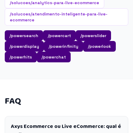
/solucoes/analytics-para-live-ecommerce
/solucoes/atendimento-inteligente-para-live-
ecommerce
/powersearch
/powercart
/powerslider
/powerdisplay
/powerinfinity
/powerlook
/powerhits
/powerchat
FAQ
Axys Ecommerce ou Live eCommerce: qual é