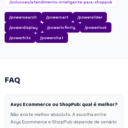
/solucoes/atendimento-inteligente-para-shoppub
/powersearch
/powercart
/powerslider
/powerdisplay
/powerinfinity
/powerlook
/powerhits
/powerchat
FAQ
Axys Ecommerce ou ShopPub: qual é melhor?
Não existe melhor absoluto. A escolha entre
Axys Ecommerce e ShopPub depende de cenário