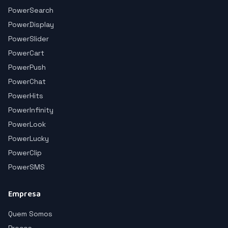
PowerSearch
PowerDisplay
PowerSlider
PowerCart
PowerPush
PowerChat
PowerHits
PowerInfinity
PowerLook
PowerLucky
PowerClip
PowerSMS
Empresa
Quem Somos