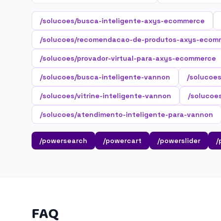
/solucoes/busca-inteligente-axys-ecommerce
/solucoes/recomendacao-de-produtos-axys-ecom
/solucoes/provador-virtual-para-axys-ecommerce
/solucoes/busca-inteligente-vannon
/solucoe
/solucoes/vitrine-inteligente-vannon
/solucoes
/solucoes/atendimento-inteligente-para-vannon
/powersearch
/powercart
/powerslider
/
FAQ