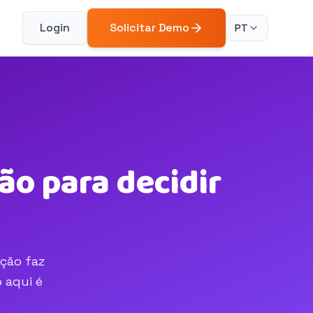
Login
Solicitar Demo
PT
o para decidir
ção faz
 aqui é