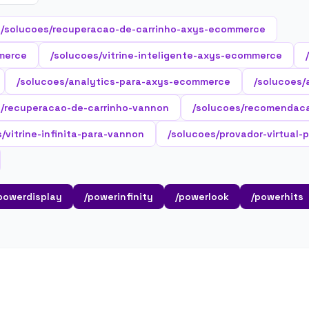
/solucoes/recuperacao-de-carrinho-axys-ecommerce
merce
/solucoes/vitrine-inteligente-axys-ecommerce
/solucoes/analytics-para-axys-ecommerce
/solucoes/
s/recuperacao-de-carrinho-vannon
/solucoes/recomendac
/vitrine-infinita-para-vannon
/solucoes/provador-virtual-
powerdisplay
/powerinfinity
/powerlook
/powerhits