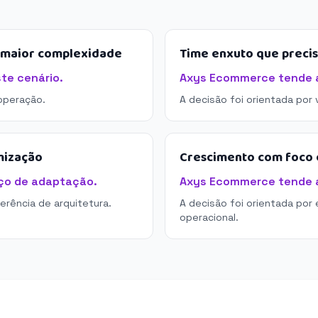
e maior complexidade
Time enxuto que preci
te cenário.
Axys Ecommerce tende a 
operação.
A decisão foi orientada por
mização
Crescimento com foco e
ço de adaptação.
Axys Ecommerce tende a 
derência de arquitetura.
A decisão foi orientada por 
operacional.