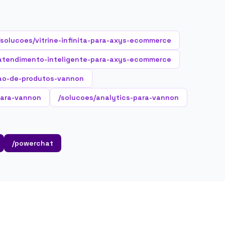
/solucoes/vitrine-infinita-para-axys-ecommerce
atendimento-inteligente-para-axys-ecommerce
ao-de-produtos-vannon
para-vannon
/solucoes/analytics-para-vannon
/powerchat