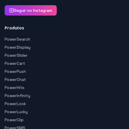
Seguir no Instagram
Produtos
PowerSearch
PowerDisplay
PowerSlider
PowerCart
PowerPush
PowerChat
PowerHits
PowerInfinity
PowerLook
PowerLucky
PowerClip
PowerSMS