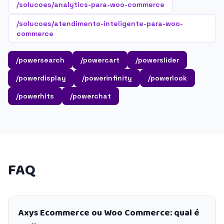
/solucoes/analytics-para-woo-commerce
/solucoes/atendimento-inteligente-para-woo-
commerce
/powersearch
/powercart
/powerslider
/powerdisplay
/powerinfinity
/powerlook
/powerhits
/powerchat
FAQ
Axys Ecommerce ou Woo Commerce: qual é