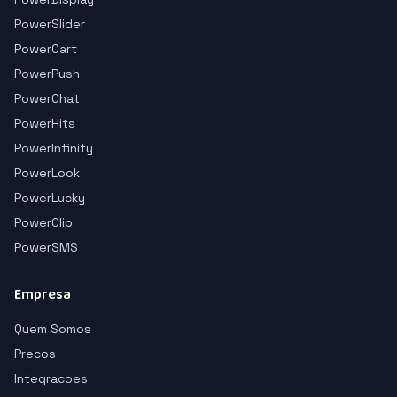
PowerSlider
PowerCart
PowerPush
PowerChat
PowerHits
PowerInfinity
PowerLook
PowerLucky
PowerClip
PowerSMS
Empresa
Quem Somos
Precos
Integracoes