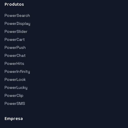
Produtos
PowerSearch
PowerDisplay
PowerSlider
PowerCart
PowerPush
PowerChat
PowerHits
PowerInfinity
PowerLook
PowerLucky
PowerClip
PowerSMS
Empresa