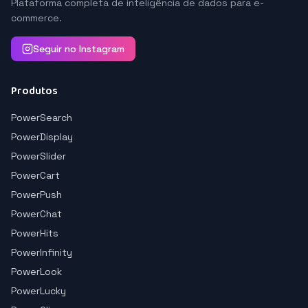
Plataforma completa de inteligência de dados para e-
commerce.
Seguir no Instagram
Produtos
PowerSearch
PowerDisplay
PowerSlider
PowerCart
PowerPush
PowerChat
PowerHits
PowerInfinity
PowerLook
PowerLucky