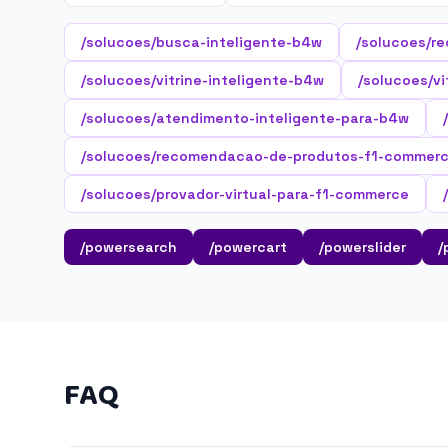
/solucoes/busca-inteligente-b4w
/solucoes/r
/solucoes/vitrine-inteligente-b4w
/solucoes/vi
/solucoes/atendimento-inteligente-para-b4w
/solucoes/recomendacao-de-produtos-f1-commer
/solucoes/provador-virtual-para-f1-commerce
/powersearch
/powercart
/powerslider
/
FAQ