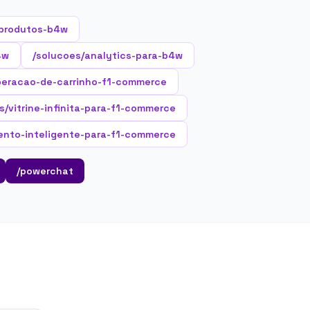
produtos-b4w
4w
/solucoes/analytics-para-b4w
peracao-de-carrinho-f1-commerce
s/vitrine-infinita-para-f1-commerce
ento-inteligente-para-f1-commerce
/powerchat