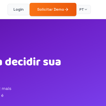
Login
Solicitar Demo
PT
 decidir sua
z mais
 é