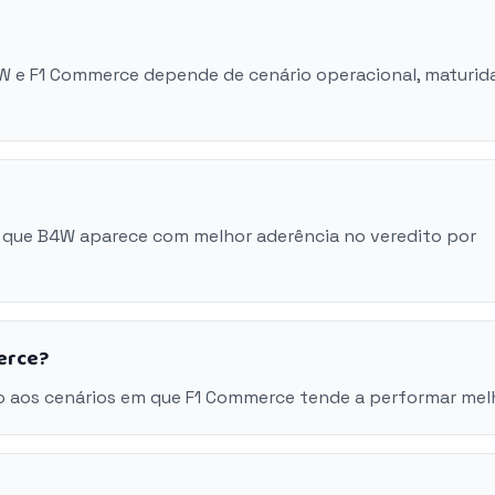
4W e F1 Commerce depende de cenário operacional, maturid
 que B4W aparece com melhor aderência no veredito por
erce?
o aos cenários em que F1 Commerce tende a performar mel