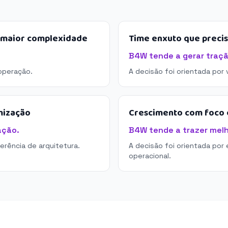
e maior complexidade
Time enxuto que preci
B4W tende a gerar traçã
operação.
A decisão foi orientada por
mização
Crescimento com foco e
ação.
B4W tende a trazer melho
derência de arquitetura.
A decisão foi orientada por 
operacional.