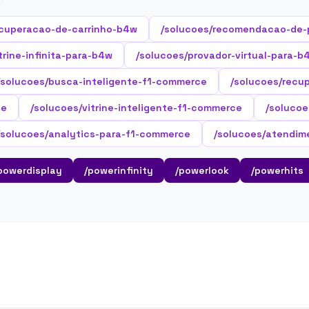
ecuperacao-de-carrinho-b4w
/solucoes/recomendacao-de-
trine-infinita-para-b4w
/solucoes/provador-virtual-para-b
/solucoes/busca-inteligente-f1-commerce
/solucoes/recu
ce
/solucoes/vitrine-inteligente-f1-commerce
/solucoe
/solucoes/analytics-para-f1-commerce
/solucoes/atendim
powerdisplay
/powerinfinity
/powerlook
/powerhits