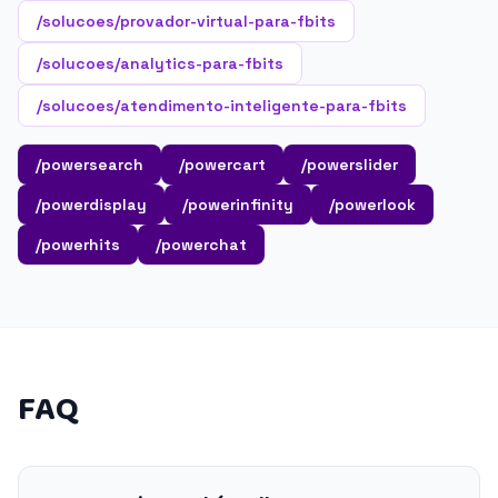
/solucoes/provador-virtual-para-fbits
/solucoes/analytics-para-fbits
/solucoes/atendimento-inteligente-para-fbits
/powersearch
/powercart
/powerslider
/powerdisplay
/powerinfinity
/powerlook
/powerhits
/powerchat
FAQ