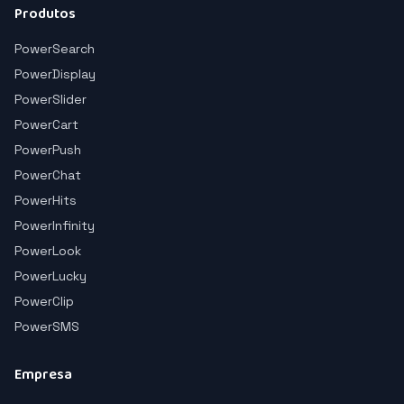
Produtos
PowerSearch
PowerDisplay
PowerSlider
PowerCart
PowerPush
PowerChat
PowerHits
PowerInfinity
PowerLook
PowerLucky
PowerClip
PowerSMS
Empresa