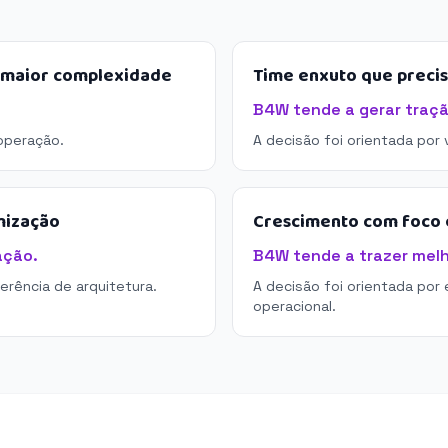
e maior complexidade
Time enxuto que preci
B4W tende a gerar traçã
operação.
A decisão foi orientada por
mização
Crescimento com foco e
ação.
B4W tende a trazer melho
derência de arquitetura.
A decisão foi orientada por 
operacional.