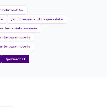
produtos-b4w
4w
/solucoes/analytics-para-b4w
o-de-carrinho-moovin
finita-para-moovin
gente-para-moovin
/powerchat