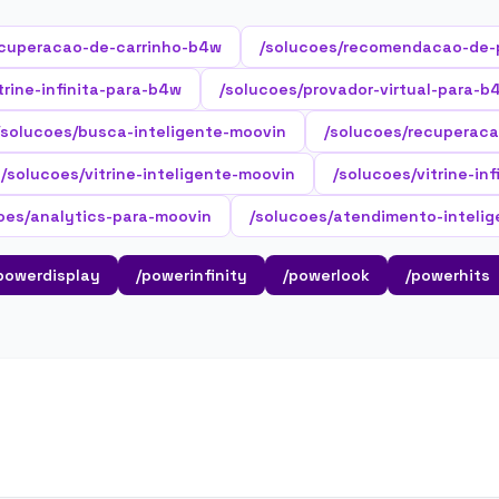
ecuperacao-de-carrinho-b4w
/solucoes/recomendacao-de-
trine-infinita-para-b4w
/solucoes/provador-virtual-para-b
/solucoes/busca-inteligente-moovin
/solucoes/recuperaca
/solucoes/vitrine-inteligente-moovin
/solucoes/vitrine-in
oes/analytics-para-moovin
/solucoes/atendimento-inteli
powerdisplay
/powerinfinity
/powerlook
/powerhits