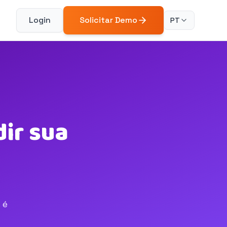
Login
Solicitar Demo
PT
ir sua
 é