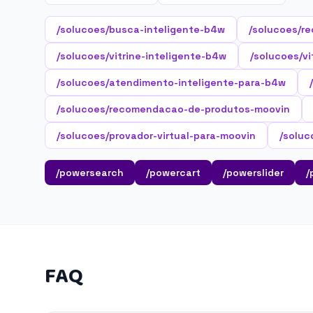
/solucoes/busca-inteligente-b4w
/solucoes/r
/solucoes/vitrine-inteligente-b4w
/solucoes/vi
/solucoes/atendimento-inteligente-para-b4w
/solucoes/recomendacao-de-produtos-moovin
/solucoes/provador-virtual-para-moovin
/soluc
/powersearch
/powercart
/powerslider
/
FAQ