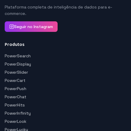
Plataforma completa de inteligência de dados para e-
commerce.
Seguir no Instagram
Produtos
PowerSearch
PowerDisplay
PowerSlider
PowerCart
PowerPush
PowerChat
PowerHits
PowerInfinity
PowerLook
PowerLucky