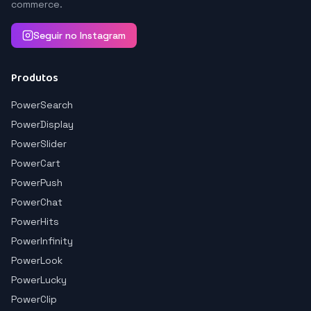
commerce.
Seguir no Instagram
Produtos
PowerSearch
PowerDisplay
PowerSlider
PowerCart
PowerPush
PowerChat
PowerHits
PowerInfinity
PowerLook
PowerLucky
PowerClip