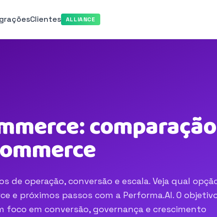
egrações
Clientes
ALLIANCE
mmerce: comparação 
-commerce
s de operação, conversão e escala. Veja qual opçã
e e próximos passos com a Performa.AI. O objetivo
com foco em conversão, governança e crescimento