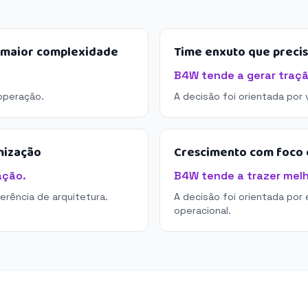
e maior complexidade
Time enxuto que preci
B4W tende a gerar traçã
operação.
A decisão foi orientada por
mização
Crescimento com foco e
ação.
B4W tende a trazer melho
derência de arquitetura.
A decisão foi orientada por 
operacional.