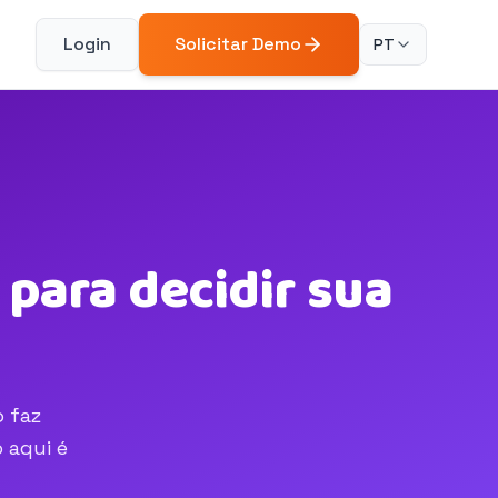
Login
Solicitar Demo
PT
para decidir sua
o faz
 aqui é