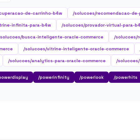
ecuperacao-de-carrinho-b4w
/solucoes/recomendacao-de-
trine-infinita-para-b4w
/solucoes/provador-virtual-para-b
/solucoes/busca-inteligente-oracle-commerce
/solucoes/
mmerce
/solucoes/vitrine-inteligente-oracle-commerce
/solucoes/analytics-para-oracle-commerce
/solucoes
powerdisplay
/powerinfinity
/powerlook
/powerhits