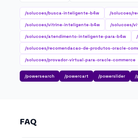
/solucoes/busca-inteligente-b4w
/solucoes/r
/solucoes/vitrine-inteligente-b4w
/solucoes/vi
/solucoes/atendimento-inteligente-para-b4w
/solucoes/recomendacao-de-produtos-oracle-co
/solucoes/provador-virtual-para-oracle-commerce
/powersearch
/powercart
/powerslider
/
FAQ