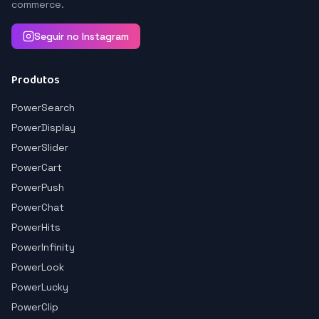
commerce.
Seguir no Instagram
Produtos
PowerSearch
PowerDisplay
PowerSlider
PowerCart
PowerPush
PowerChat
PowerHits
PowerInfinity
PowerLook
PowerLucky
PowerClip