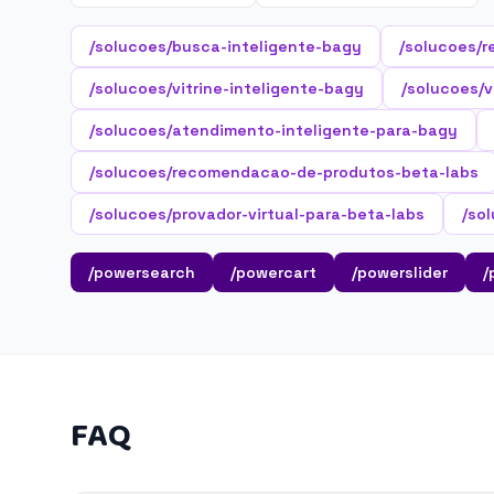
/solucoes/busca-inteligente-bagy
/solucoes/r
/solucoes/vitrine-inteligente-bagy
/solucoes/v
/solucoes/atendimento-inteligente-para-bagy
/solucoes/recomendacao-de-produtos-beta-labs
/solucoes/provador-virtual-para-beta-labs
/so
/powersearch
/powercart
/powerslider
/
FAQ