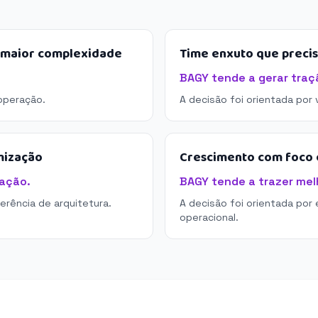
e maior complexidade
Time enxuto que preci
BAGY tende a gerar traç
operação.
A decisão foi orientada por
mização
Crescimento com foco e
ação.
BAGY tende a trazer melh
derência de arquitetura.
A decisão foi orientada por 
operacional.