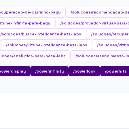
ecuperacao-de-carrinho-bagy
/solucoes/recomendacao-d
itrine-infinita-para-bagy
/solucoes/provador-virtual-para
/solucoes/busca-inteligente-beta-labs
/solucoes/recuper
/solucoes/vitrine-inteligente-beta-labs
/solucoes/vitri
lucoes/analytics-para-beta-labs
/solucoes/atendimento-in
powerdisplay
/powerinfinity
/powerlook
/powerhits