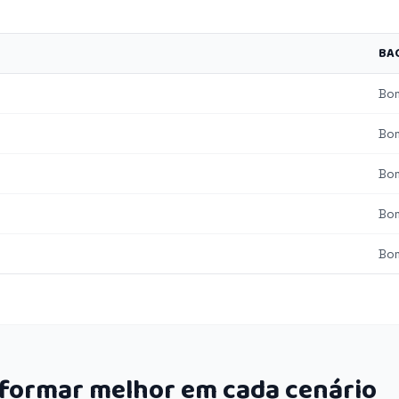
BA
Bo
Bo
Bo
Bo
Bo
rformar melhor em cada cenário