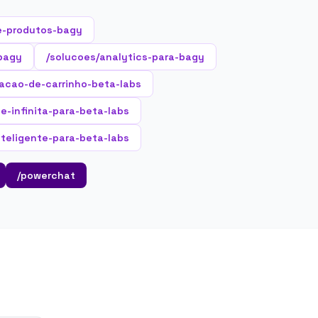
e-produtos-bagy
-bagy
/solucoes/analytics-para-bagy
acao-de-carrinho-beta-labs
ne-infinita-para-beta-labs
teligente-para-beta-labs
/powerchat