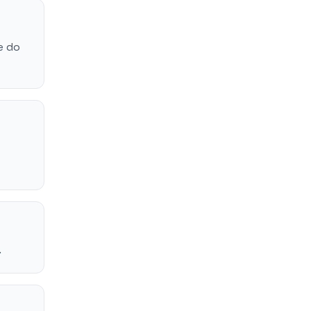
e do
.