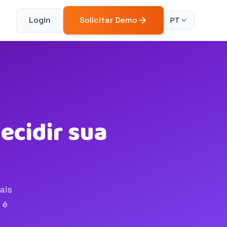
Login
Solicitar Demo
PT
ecidir sua
ais
 é