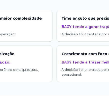
e maior complexidade
Time enxuto que preci
BAGY tende a gerar traç
operação.
A decisão foi orientada por
mização
Crescimento com foco e
ação.
BAGY tende a trazer melh
derência de arquitetura.
A decisão foi orientada por 
operacional.