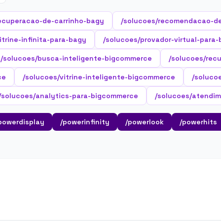
ecuperacao-de-carrinho-bagy
/solucoes/recomendacao-d
itrine-infinita-para-bagy
/solucoes/provador-virtual-para
/solucoes/busca-inteligente-bigcommerce
/solucoes/rec
ce
/solucoes/vitrine-inteligente-bigcommerce
/soluco
/solucoes/analytics-para-bigcommerce
/solucoes/atendim
powerdisplay
/powerinfinity
/powerlook
/powerhits