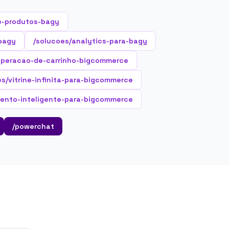
e-produtos-bagy
-bagy
/solucoes/analytics-para-bagy
uperacao-de-carrinho-bigcommerce
es/vitrine-infinita-para-bigcommerce
ento-inteligente-para-bigcommerce
/powerchat