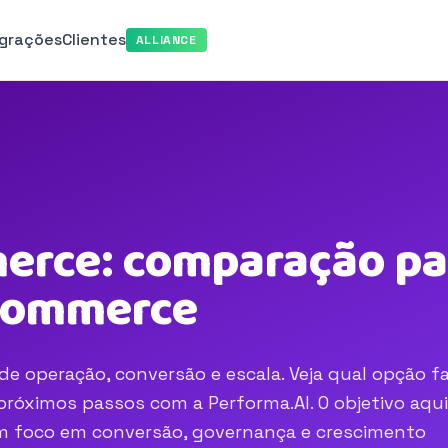
egrações
Clientes
ALLIANCE
rce: comparação par
-commerce
e operação, conversão e escala. Veja qual opção f
róximos passos com a Performa.AI. O objetivo aqui
com foco em conversão, governança e crescimento