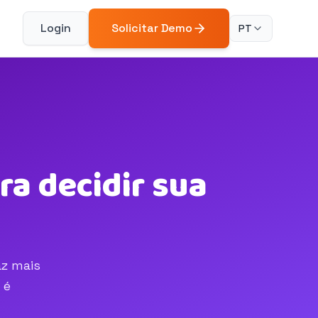
Login
Solicitar Demo
PT
a decidir sua
az mais
 é