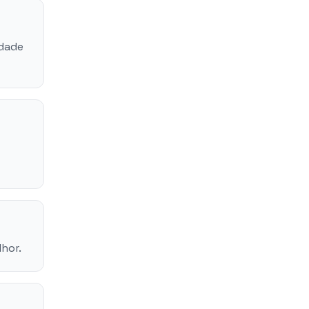
idade
hor.