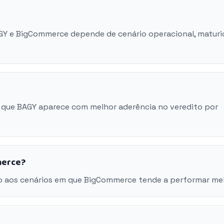
AGY e BigCommerce depende de cenário operacional, matur
 que BAGY aparece com melhor aderência no veredito por
merce?
o aos cenários em que BigCommerce tende a performar mel