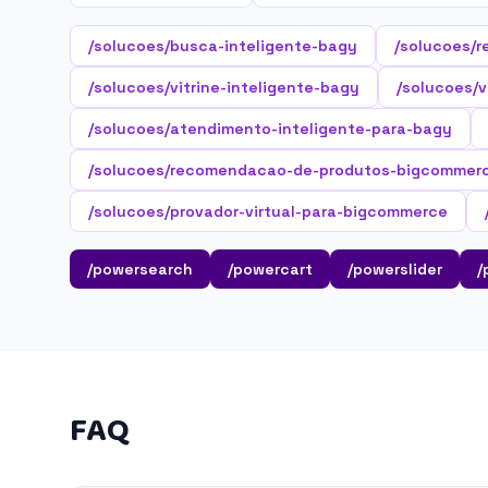
/solucoes/busca-inteligente-bagy
/solucoes/r
/solucoes/vitrine-inteligente-bagy
/solucoes/v
/solucoes/atendimento-inteligente-para-bagy
/solucoes/recomendacao-de-produtos-bigcommer
/solucoes/provador-virtual-para-bigcommerce
/powersearch
/powercart
/powerslider
/
FAQ