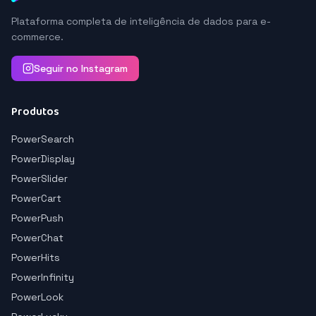
Plataforma completa de inteligência de dados para e-
commerce.
Seguir no Instagram
Produtos
PowerSearch
PowerDisplay
PowerSlider
PowerCart
PowerPush
PowerChat
PowerHits
PowerInfinity
PowerLook