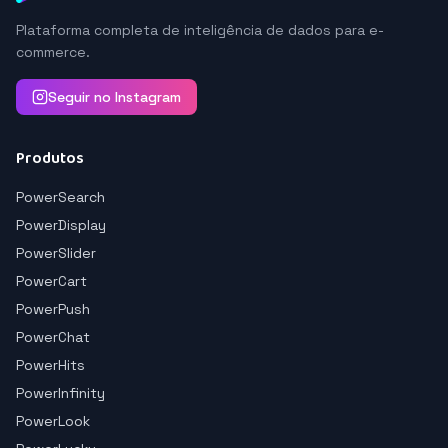
Plataforma completa de inteligência de dados para e-
commerce.
Seguir no Instagram
Produtos
PowerSearch
PowerDisplay
PowerSlider
PowerCart
PowerPush
PowerChat
PowerHits
PowerInfinity
PowerLook