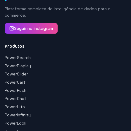
Plataforma completa de inteligência de dados para e-
commerce.
Seguir no Instagram
Produtos
PowerSearch
PowerDisplay
PowerSlider
PowerCart
PowerPush
PowerChat
PowerHits
PowerInfinity
PowerLook