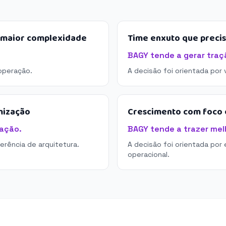
e maior complexidade
Time enxuto que preci
BAGY tende a gerar traç
operação.
A decisão foi orientada por
mização
Crescimento com foco e
ação.
BAGY tende a trazer melh
derência de arquitetura.
A decisão foi orientada por 
operacional.