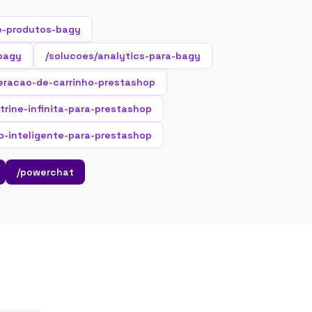
e-produtos-bagy
-bagy
/solucoes/analytics-para-bagy
eracao-de-carrinho-prestashop
itrine-infinita-para-prestashop
o-inteligente-para-prestashop
/powerchat