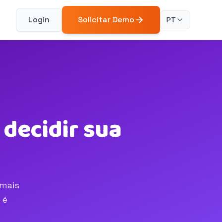
Login
Solicitar Demo
PT
decidir sua
 mais
 é