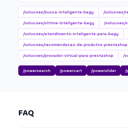
/solucoes/busca-inteligente-bagy
/solucoes/r
/solucoes/vitrine-inteligente-bagy
/solucoes/v
/solucoes/atendimento-inteligente-para-bagy
/solucoes/recomendacao-de-produtos-prestashop
/solucoes/provador-virtual-para-prestashop
/s
/powersearch
/powercart
/powerslider
/
FAQ