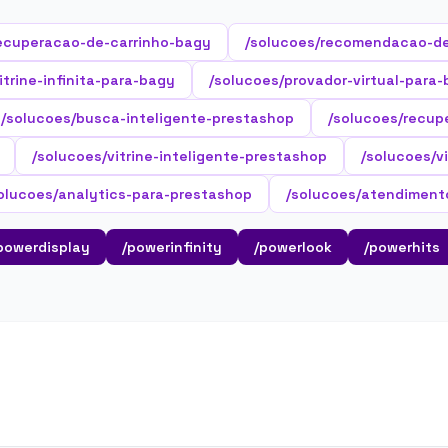
ecuperacao-de-carrinho-bagy
/solucoes/recomendacao-d
itrine-infinita-para-bagy
/solucoes/provador-virtual-para
/solucoes/busca-inteligente-prestashop
/solucoes/recup
/solucoes/vitrine-inteligente-prestashop
/solucoes/v
olucoes/analytics-para-prestashop
/solucoes/atendiment
powerdisplay
/powerinfinity
/powerlook
/powerhits