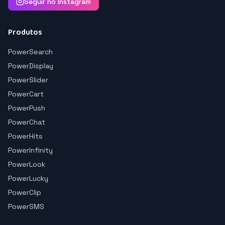
Seguir no Instagram
Produtos
PowerSearch
PowerDisplay
PowerSlider
PowerCart
PowerPush
PowerChat
PowerHits
PowerInfinity
PowerLook
PowerLucky
PowerClip
PowerSMS