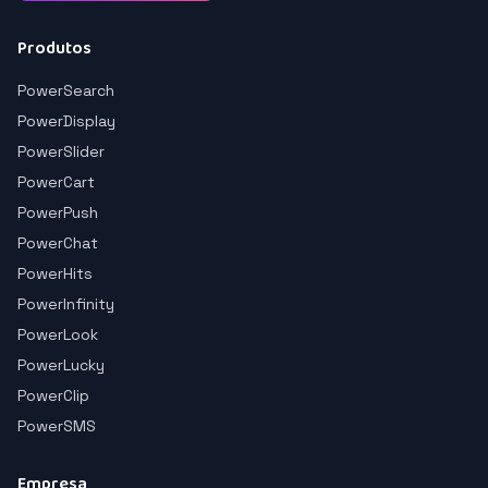
Produtos
PowerSearch
PowerDisplay
PowerSlider
PowerCart
PowerPush
PowerChat
PowerHits
PowerInfinity
PowerLook
PowerLucky
PowerClip
PowerSMS
Empresa