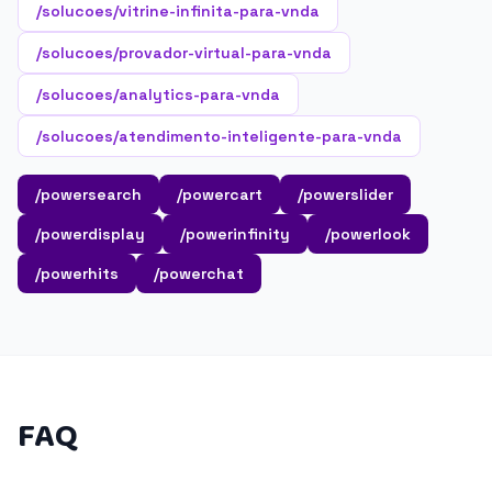
/solucoes/vitrine-infinita-para-vnda
/solucoes/provador-virtual-para-vnda
/solucoes/analytics-para-vnda
/solucoes/atendimento-inteligente-para-vnda
/powersearch
/powercart
/powerslider
/powerdisplay
/powerinfinity
/powerlook
/powerhits
/powerchat
FAQ