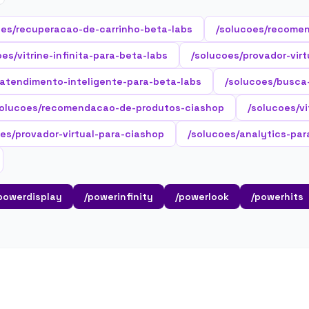
oes/recuperacao-de-carrinho-beta-labs
/solucoes/recome
oes/vitrine-infinita-para-beta-labs
/solucoes/provador-virt
/atendimento-inteligente-para-beta-labs
/solucoes/busca
solucoes/recomendacao-de-produtos-ciashop
/solucoes/vi
es/provador-virtual-para-ciashop
/solucoes/analytics-par
powerdisplay
/powerinfinity
/powerlook
/powerhits