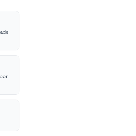
dade
 por