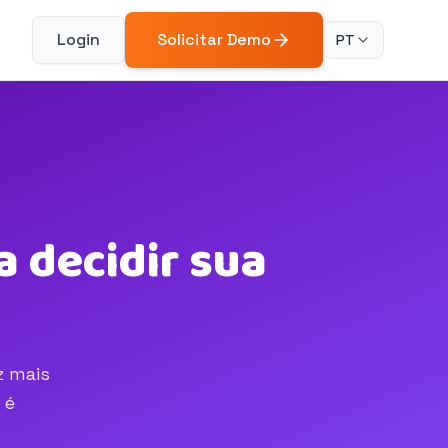
Login
Solicitar Demo
PT
 decidir sua
z mais
 é