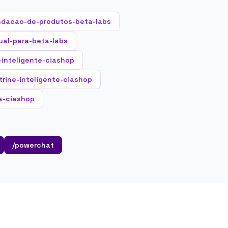
ndacao-de-produtos-beta-labs
ual-para-beta-labs
-inteligente-ciashop
trine-inteligente-ciashop
a-ciashop
/powerchat