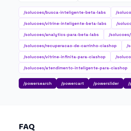
/solucoes/busca-inteligente-beta-labs
/soluc
/solucoes/vitrine-inteligente-beta-labs
/soluc
/solucoes/analytics-para-beta-labs
/solucoes
/solucoes/recuperacao-de-carrinho-ciashop
/
/solucoes/vitrine-infinita-para-ciashop
/soluco
/solucoes/atendimento-inteligente-para-ciashop
/powersearch
/powercart
/powerslider
/
FAQ