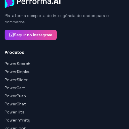
Plataforma completa de inteligência de dados para e-
commerce.
Seguir no Instagram
Produtos
PowerSearch
PowerDisplay
PowerSlider
PowerCart
PowerPush
PowerChat
PowerHits
PowerInfinity
PowerLook