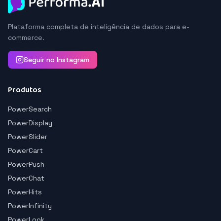
Plataforma completa de inteligência de dados para e-
commerce.
Seguir no Instagram
Produtos
PowerSearch
PowerDisplay
PowerSlider
PowerCart
PowerPush
PowerChat
PowerHits
PowerInfinity
PowerLook